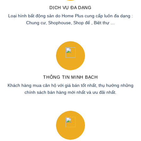
DỰ ÁN ĐÃ THỰC HIỆN
BIỂU TƯỢNG PHỒN
CHẤT SỐNG QUỐC TẾ
VINH VINHOMES SKY
MASTERI WEST
PARK
HEIGHTS