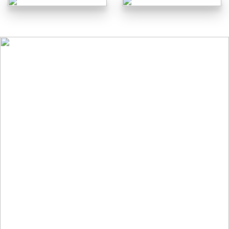
Customer Testimonials for the Best Online Casinos in
Canada: Your Ultimate Guide
09/07/2026
ĐỐI TÁC CỦA HOME PLUS