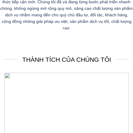
VỀ CHÚNG TÔI
Công ty Cổ phần Đầu tư Bất Động Sản Home Plus là đơn vị hàng đầu
chuyên phân phối các dòng Bất động sản cao cấp từ các Chủ Đầu Tư
uy tín: Vinhomes, Masterise Homes, MIK, Sungroup, …
Với tầm nhìn dài hạn và chiến lược kinh doanh bền vững, với bản lĩnh
của một doanh nghiệp tự tin, sáng tạo cùng với đội ngũ nhân viên dày
dặn kinh nghiệm hoạt động nhiều năm trong lĩnh vực bất động sản,
phong cách làm việc chuyên nghiệp, khoa học và đặc biệt là rất nhiệt
tình, năng động, sẵn sàng phục vụ khách hàng.