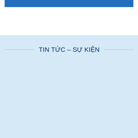
THƯƠNG HIỆU UY TÍN
Home Plus là đối tác tin cậy của các CĐT, ngân hàng, nhà thầu
lớn như : Techcombank, Vinhomes, Ecopark, SunGroup…
HÌNH ẢNH | VĂN HÓA HOME PLUS