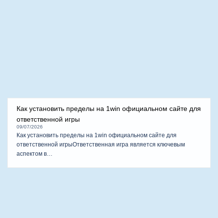
U BÓNG ĐÁ: FC VINHOMES – FC HOME PLUS
Phong vị Xuân 
TIN TỨC – SỰ KIỆN