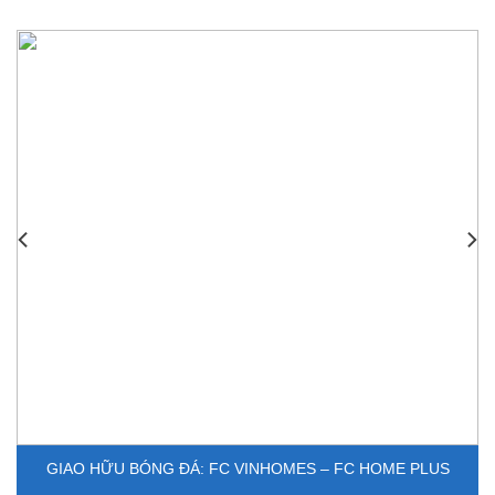
THÔNG TIN MINH BẠCH
Khách hàng mua căn hộ với giá bán tốt nhất, thụ hưởng những
chính sách bán hàng mới nhất và ưu đãi nhất.
QUY TRÌNH ĐƠN GIẢN
Khách hàng dễ dàng tìm được căn hộ ưng ý từ quỹ căn đa dạng
của Home Plus, thủ tục ký HĐ thuận tiện…