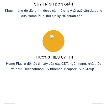
CAM KẾT DỊCH VỤ
DỊCH VỤ ĐA DẠNG
Loại hình bất động sản do Home Plus cung cấp luôn đa dạng :
Chung cư, Shophouse, Shop đế , Biệt thự …